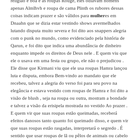
religião é boa e as roupas Rouge, eles odiavam homens
apenas Almlhvh e roupa de cama Plinth os rubores dessas
coisas indicam prazer e são válidos para
mulher
es em
Dnaahn que se dizia estar vestindo shows avermelhados
lutando disputa muito severa e foi dito aos snappers alegria
com o punk no mundo, como evidenciado pela história de
Qarun, e foi dito que indica uma abundância de dinheiro
enquanto impede os direitos de Deus nele . E quem viu que
ele o usava em uma festa ou grupo, ele não o prejudicou .
Ele disse que Kirmani viu que ele usa roupas Hamra lançou
luta e disputa, embora Bem-vindo ao mandato que ele
recebeu, talvez a alegria do verso foi para seu povo na
elegância e estava vestido com roupas de Hamra e foi dito a
visão de blush , seja na roupa ou outra, mostram a bondade
e talvez a visão da erisipela mostrada no vestido Ao prazer .
E quem vir que suas roupas estão queimadas, receberá
efeitos danosos tanto quanto foi queimado disso, e quem vir
que suas roupas estão rasgadas, interpretará o segredo . É
sentido que usar roupas de lã ou pêlos de animais ou cabelo