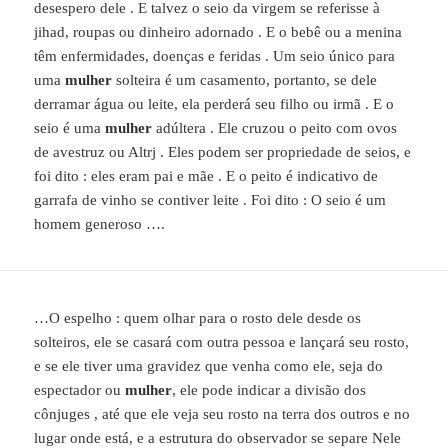
desespero dele . E talvez o seio da virgem se referisse à
jihad, roupas ou dinheiro adornado . E o bebê ou a menina
têm enfermidades, doenças e feridas . Um seio único para
uma
mulher
solteira é um casamento, portanto, se dele
derramar água ou leite, ela perderá seu filho ou irmã . E o
seio é uma
mulher
adúltera . Ele cruzou o peito com ovos
de avestruz ou Altrj . Eles podem ser propriedade de seios, e
foi dito : eles eram pai e mãe . E o peito é indicativo de
garrafa de vinho se contiver leite . Foi dito : O seio é um
homem generoso ….
…O espelho : quem olhar para o rosto dele desde os
solteiros, ele se casará com outra pessoa e lançará seu rosto,
e se ele tiver uma gravidez que venha como ele, seja do
espectador ou
mulher
, ele pode indicar a divisão dos
cônjuges , até que ele veja seu rosto na terra dos outros e no
lugar onde está, e a estrutura do observador se separe Nele