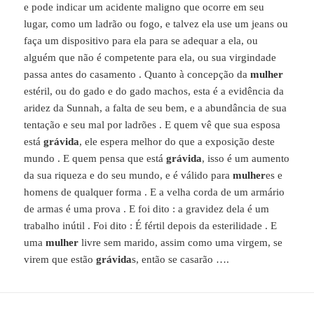
e pode indicar um acidente maligno que ocorre em seu
lugar, como um ladrão ou fogo, e talvez ela use um jeans ou
faça um dispositivo para ela para se adequar a ela, ou
alguém que não é competente para ela, ou sua virgindade
passa antes do casamento . Quanto à concepção da
mulher
estéril, ou do gado e do gado machos, esta é a evidência da
aridez da Sunnah, a falta de seu bem, e a abundância de sua
tentação e seu mal por ladrões . E quem vê que sua esposa
está
grávida
, ele espera melhor do que a exposição deste
mundo . E quem pensa que está
grávida
, isso é um aumento
da sua riqueza e do seu mundo, e é válido para
mulher
es e
homens de qualquer forma . E a velha corda de um armário
de armas é uma prova . E foi dito : a gravidez dela é um
trabalho inútil . Foi dito : É fértil depois da esterilidade . E
uma
mulher
livre sem marido, assim como uma virgem, se
virem que estão
grávida
s, então se casarão ….