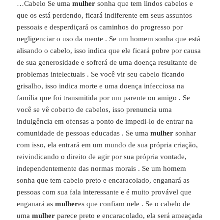
…Cabelo Se uma
mulher
sonha que tem lindos cabelos e
que os está perdendo, ficará indiferente em seus assuntos
pessoais e desperdiçará os caminhos do progresso por
negligenciar o uso da mente . Se um homem sonha que está
alisando o cabelo, isso indica que ele ficará pobre por causa
de sua generosidade e sofrerá de uma doença resultante de
problemas intelectuais . Se você vir seu cabelo ficando
grisalho, isso indica morte e uma doença infecciosa na
família que foi transmitida por um parente ou amigo . Se
você se vê coberto de cabelos, isso prenuncia uma
indulgência em ofensas a ponto de impedi-lo de entrar na
comunidade de pessoas educadas . Se uma
mulher
sonhar
com isso, ela entrará em um mundo de sua própria criação,
reivindicando o direito de agir por sua própria vontade,
independentemente das normas morais . Se um homem
sonha que tem cabelo preto e encaracolado, enganará as
pessoas com sua fala interessante e é muito provável que
enganará as
mulher
es que confiam nele . Se o cabelo de
uma
mulher
parece preto e encaracolado, ela será ameaçada