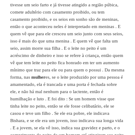
tivesse um seio farto e já tivesse atingido a região púbica,
comete adultério com casamento proibido, ou tem
casamento proibido, e os seios em sonho são de meninas,
então o que aconteceu neles é interpretado em meninas . E
quem vê que para ele cresceu um seio junto com seus seios,
isso é mais do que uma menina . E quem vê que falta um
seio, assim morre sua filha . E o leite no peito é um
acréscimo de dinheiro e isso se refere à criança, então quem
vê que tem leite no peito fica honrado em ter um aumento
mínimo que traz para ele ou para quem o possui . Da mesma
forma, nas
mulher
es, se o leite produzido por uma pessoa é
amamentado, ela é trancada e uma porta é fechada sobre
ele, e não há mal nenhum para o lactente, então é
humilhação e luto . E foi dito : Se um homem visse que
tinha leite no peito, então se ele fosse celibatário, ele se
casou e teve um filho . Se ele era pobre, ele indicava
Bishara, e se ele era um jovem, isso indicava sua longa vida
. E a jovem, se ela vê isso, indica sua gravidez e parto, e o
comprimento do peito de um homem até atingirem seu peito