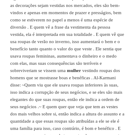
as decorações sejam vestidas nos mercados, eles são bem-
vindos e apenas em momentos de prazer e presságios, bem
como se estiverem no papel a menos é uma espécie de
diversão . E quem vê a frase da vestimenta da pessoa
vestida, ela é interpretada em sua totalidade . E quem vê que
usa roupas de verão no inverno, isso aumentará o bem e o
benefício tanto quanto o valor do que veste . Ele sentia que
usava roupas femininas, aumentava o dinheiro e o medo
com elas, mas suas consequências são terríveis e
sobreviveriam se vissem uma
mulher
vestindo roupas dos
homens que se mostrasse boas e benéficas . Al-Karmani
disse: ~Quem viu que ele usava roupas inferiores às suas,
isso indica a corrupção de seus negócios, e se eles são mais
elegantes do que suas roupas, então ele indica a ordem de
seus negócios .~ E quem quer que veja que tem as vestes
dos mais velhos sobre si, então indica a altura do assunto e a
quantidade a que essas roupas são atribuídas a ele se ele é
uma família para isso, caso contrário, é bom e benéfico . E