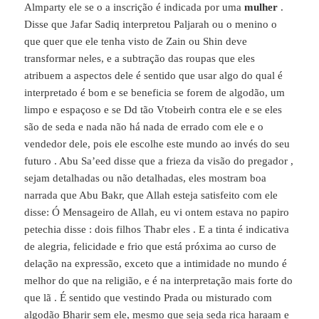
Almparty ele se o a inscrição é indicada por uma
mulher
.
Disse que Jafar Sadiq interpretou Paljarah ou o menino o
que quer que ele tenha visto de Zain ou Shin deve
transformar neles, e a subtração das roupas que eles
atribuem a aspectos dele é sentido que usar algo do qual é
interpretado é bom e se beneficia se forem de algodão, um
limpo e espaçoso e se Dd tão Vtobeirh contra ele e se eles
são de seda e nada não há nada de errado com ele e o
vendedor dele, pois ele escolhe este mundo ao invés do seu
futuro . Abu Sa’eed disse que a frieza da visão do pregador ,
sejam detalhadas ou não detalhadas, eles mostram boa
narrada que Abu Bakr, que Allah esteja satisfeito com ele
disse: Ó Mensageiro de Allah, eu vi ontem estava no papiro
petechia disse : dois filhos Thabr eles . E a tinta é indicativa
de alegria, felicidade e frio que está próxima ao curso de
delação na expressão, exceto que a intimidade no mundo é
melhor do que na religião, e é na interpretação mais forte do
que lã . É sentido que vestindo Prada ou misturado com
algodão Bharir sem ele, mesmo que seja seda rica haraam e