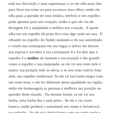
está sua descrição e suas esperanças, e se ele olha para elas
para fixar seu rosto ou para escurece seus olhos, então ele
olha para a questão de seus irmãos, terrível, e seu espelho
pode apontar para seu coração, então o que ele viu de
ferrugem foi a iniqüidade e nublou seu coração . E quem
olha em um espelho de prata fica com algo ruim na cara . E
olhando no espelho do Sultão isolando-o de sua autoridade,
e vendo sua contraparte em seu lugar, e talvez ele deixou
sua esposa e sucedeu a sua contraparte 0 e foi dito que o
espelho é a
mulher
do homem e sua posição é tão grande
como o espelho e sua majestade, se ele vir seu rosto nele é
maior, sua posição nele se eleva, e se seu rosto estiver bem
nele, seu espelho melhorará. Se ele vir sua barba negra com
um rosto bom, e ele for diferente dessa qualidade na vigília,
então ele homenageia as pessoas e melhora sua posição na
questão deste mundo . Da mesma forma, se ele vir sua
barba, uma barba lisa e sem pelos . Se ele a vir como
branca, então perderá e aumentará seu status e fortalecerá
sua religião . Se ele vir cabelo branco em seu rosto onde o