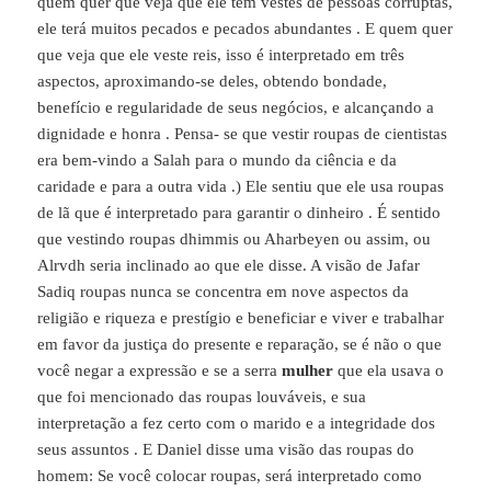
quem quer que veja que ele tem vestes de pessoas corruptas,
ele terá muitos pecados e pecados abundantes . E quem quer
que veja que ele veste reis, isso é interpretado em três
aspectos, aproximando-se deles, obtendo bondade,
benefício e regularidade de seus negócios, e alcançando a
dignidade e honra . Pensa- se que vestir roupas de cientistas
era bem-vindo a Salah para o mundo da ciência e da
caridade e para a outra vida .) Ele sentiu que ele usa roupas
de lã que é interpretado para garantir o dinheiro . É sentido
que vestindo roupas dhimmis ou Aharbeyen ou assim, ou
Alrvdh seria inclinado ao que ele disse. A visão de Jafar
Sadiq roupas nunca se concentra em nove aspectos da
religião e riqueza e prestígio e beneficiar e viver e trabalhar
em favor da justiça do presente e reparação, se é não o que
você negar a expressão e se a serra
mulher
que ela usava o
que foi mencionado das roupas louváveis, e sua
interpretação a fez certo com o marido e a integridade dos
seus assuntos . E Daniel disse uma visão das roupas do
homem: Se você colocar roupas, será interpretado como