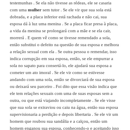
testemunhas . Se ela não tivesse as rédeas, ele se casaria
com uma
mulher
sem tutor . Se ele vir que sua sola está
dobrada, e a placa inferior está rachada e não cai, sua
esposa dá à luz uma menina . Se a placa ficar presa à placa,
a vida da menina se prolongará com a mãe e se ela cair,
morrerá . E quem vê como se tivesse remendado a sola,
então substitui o defeito na questão de sua esposa e melhora
a relação sexual com ela . Se outra pessoa o remendar, isso
indica corrupção em sua esposa, então, se ele empurrar a
sola no sapato para consertá-lo, ele ajudará sua esposa a
cometer um ato imoral . Se ele vir como se estivesse
andando com uma sola, então se divorciará de sua esposa
ou deixará seu parceiro . Foi dito que essa visão indica que
ele tem relações sexuais com uma de suas esposas sem a
outra, ou que está viajando incompletamente . Se ele visse
que sua sola se extraviou ou caiu na água, então sua esposa
supervisionaria a perdição e depois libertaria . Se ele vir um
homem que roubou sua sandália e a calçou, então um
homem enganou sua esposa, conhecendo-o e aceitando isso