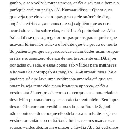
ganho, e se você vir roupas pretas, então o rei tem o bem e a
paróquia está em perigo . Al-Karmani disse: ~Quem quer
que veja que ele veste roupas pretas, ele sofrerá de dor,
angústia e tristeza, a menos que seja alguém que as use
acordado e saiba sobre elas, e ele ficará perturbado .~ Abu
Sa’eed disse que o pregador roupas pretas para aqueles que
usavam ferimentos odiava e foi dito que é a prova de morte
do paciente porque as pessoas das calamidades usam roupas
pretas e roupas zero doença de morte somente em Dibaj ou
pontadas ou seda, e essas coisas são válidos para
mulher
es
e homens da corrupção da religião . Al-Karmani disse: Se o
paciente vê que lava uma vestimenta amarela até que seu
amarelo seja removido e sua brancura apareça, então a
vestimenta é interpretada como um corpo e seu amarelado é
devolvido por sua doença e seu afastamento dele . Senti que
desarmá-lo com um vestido amarelo para fora de Sagmh
não aconteceu doeu o que ele odeia no amarelo de rasgar o
vestido ou então ao contrário de todas as cores usadas e as
roupas verdes alegraram e prazer e Tawfiq Abu Sa’eed disse