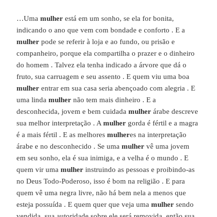
…Uma
mulher
está em um sonho, se ela for bonita,
indicando o ano que vem com bondade e conforto . E a
mulher
pode se referir à loja e ao fundo, ou prisão e
companheiro, porque ela compartilha o prazer e o dinheiro
do homem . Talvez ela tenha indicado a árvore que dá o
fruto, sua carruagem e seu assento . E quem viu uma boa
mulher
entrar em sua casa seria abençoado com alegria . E
uma linda
mulher
não tem mais dinheiro . E a
desconhecida, jovem e bem cuidada
mulher
árabe descreve
sua melhor interpretação . A
mulher
gorda é fértil e a magra
é a mais fértil . E as melhores
mulher
es na interpretação
árabe e no desconhecido . Se uma
mulher
vê uma jovem
em seu sonho, ela é sua inimiga, e a velha é o mundo . E
quem vir uma
mulher
instruindo as pessoas e proibindo-as
no Deus Todo-Poderoso, isso é bom na religião . E para
quem vê uma negra livre, não há bem nela a menos que
esteja possuída . E quem quer que veja uma
mulher
sendo
vendida, sua autoridade sobre ele será removida, então sua