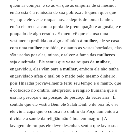
quem as compra, e se as vir que as empurra de si mesmo,
então esta é a remissão de sua pobreza . E quem quer que
veja que ele veste roupas novas depois de tomar banho,
então ele recusa com a perda de preocupação e angústia, e é
poupado de algo errado . E quem vê que ele usa uma
vestimenta proibida ou algo atribuído à
mulher
, ele se casa
com uma
mulher
proibida, e quanto às vestes bordadas, elas
são usadas por eles, minas, e talvez a fama das
mulher
es
seja quebrada . Ele sentiu que veste roupas de
mulher
,
engravidou, eles vêm para a
mulher
, embora ele não tenha
engravidado afeta o mal ou o medo pelo mesmo dinheiro,
pois Hnaatha provavelmente feriu seu tempo e o manto, que
é colocado no ombro, interpretou a religião humana que o
usa no pescoço e na posição do pescoço da Secretaria . É
sentido que ele vestiu Bem ele Salah Dinh e de boa fé, e se
ele viu a capa que o coloca no ombro do Poço aumentou a
dívida e a saúde da religião não é boa em magro .) A
lavagem de roupas ele deve desenhar. sentiu que lavar suas