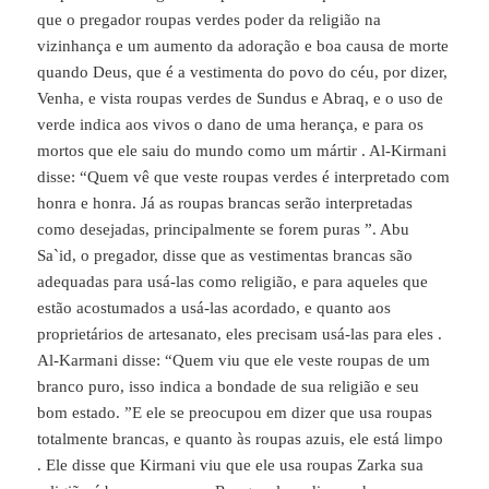
que o pregador roupas verdes poder da religião na
vizinhança e um aumento da adoração e boa causa de morte
quando Deus, que é a vestimenta do povo do céu, por dizer,
Venha, e vista roupas verdes de Sundus e Abraq, e o uso de
verde indica aos vivos o dano de uma herança, e para os
mortos que ele saiu do mundo como um mártir . Al-Kirmani
disse: “Quem vê que veste roupas verdes é interpretado com
honra e honra. Já as roupas brancas serão interpretadas
como desejadas, principalmente se forem puras ”. Abu
Sa`id, o pregador, disse que as vestimentas brancas são
adequadas para usá-las como religião, e para aqueles que
estão acostumados a usá-las acordado, e quanto aos
proprietários de artesanato, eles precisam usá-las para eles .
Al-Karmani disse: “Quem viu que ele veste roupas de um
branco puro, isso indica a bondade de sua religião e seu
bom estado. ”E ele se preocupou em dizer que usa roupas
totalmente brancas, e quanto às roupas azuis, ele está limpo
. Ele disse que Kirmani viu que ele usa roupas Zarka sua