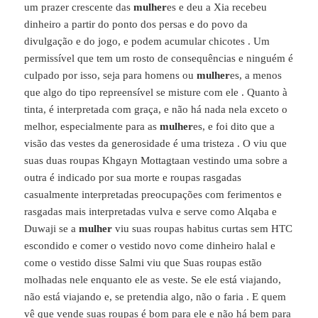
um prazer crescente das
mulher
es e deu a Xia recebeu
dinheiro a partir do ponto dos persas e do povo da
divulgação e do jogo, e podem acumular chicotes . Um
permissível que tem um rosto de consequências e ninguém é
culpado por isso, seja para homens ou
mulher
es, a menos
que algo do tipo repreensível se misture com ele . Quanto à
tinta, é interpretada com graça, e não há nada nela exceto o
melhor, especialmente para as
mulher
es, e foi dito que a
visão das vestes da generosidade é uma tristeza . O viu que
suas duas roupas Khgayn Mottagtaan vestindo uma sobre a
outra é indicado por sua morte e roupas rasgadas
casualmente interpretadas preocupações com ferimentos e
rasgadas mais interpretadas vulva e serve como Alqaba e
Duwaji se a
mulher
viu suas roupas habitus curtas sem HTC
escondido e comer o vestido novo come dinheiro halal e
come o vestido disse Salmi viu que Suas roupas estão
molhadas nele enquanto ele as veste. Se ele está viajando,
não está viajando e, se pretendia algo, não o faria . E quem
vê que vende suas roupas é bom para ele e não há bem para