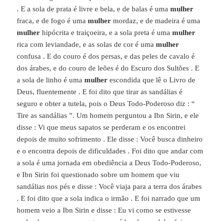
. E a sola de prata é livre e bela, e de balas é uma
mulher
fraca, e de fogo é uma
mulher
mordaz, e de madeira é uma
mulher
hipócrita e traiçoeira, e a sola preta é uma
mulher
rica com leviandade, e as solas de cor é uma
mulher
confusa . E do couro é dos persas, e das peles de cavalo é
dos árabes, e do couro de leões é do Escuro dos Sultões . E
a sola de linho é uma
mulher
escondida que lê o Livro de
Deus, fluentemente . E foi dito que tirar as sandálias é
seguro e obter a tutela, pois o Deus Todo-Poderoso diz : “
Tire as sandálias ”. Um homem perguntou a Ibn Sirin, e ele
disse : Vi que meus sapatos se perderam e os encontrei
depois de muito sofrimento . Ele disse : Você busca dinheiro
e o encontra depois de dificuldades . Foi dito que andar com
a sola é uma jornada em obediência a Deus Todo-Poderoso,
e Ibn Sirin foi questionado sobre um homem que viu
sandálias nos pés e disse : Você viaja para a terra dos árabes
. E foi dito que a sola indica o irmão . E foi narrado que um
homem veio a Ibn Sirin e disse : Eu vi como se estivesse