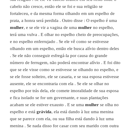
cabelo não cresce, então ele se foi e sua religião se
fortaleceu, e da mesma forma olhando em um espelho de
prata, a honra será perdida . Outro disse : O espelho é uma
mulher
, e se ele vir a vagina de uma
mulher
no espelho,
terá uma vulva . E olhar no espelho cheio de preocupações,
e no espelho enferrujado . Se ele vê como se estivesse
olhando em um espelho, então ele busca alívio dentro deles
. Se ele não conseguir esfregá-la por causa do grande
número de ferrugem, não poderá encontrar alívio . E foi dito
que se ele visse como se estivesse se olhando no espelho, e
se ele fosse solteiro, ele se casaria, e se sua esposa estivesse
ausente, ele se encontraria com ela . Se ele se olhar no
espelho por trás dela, ele comete imoralidade de sua esposa
e fica isolado se for um governante, e suas plantações
acabam se ele estiver exausto . E se uma
mulher
se olha no
espelho e está
grávida
, ela está dando à luz uma menina
que se parece com ela, ou sua filha está dando à luz uma
menina . Se nada disso for casar com seu marido com outra