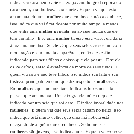
indica seu casamento . Se ela era jovem, longe da época do
casamento, isso indicava sua morte . E quem vê que está
amamentando uma
mulher
que o conhece e não a conhece,
isso indica que vai ficar doente por muito tempo, a menos
que tenha uma
mulher grávida
, então isso indica que ele
tem um filho . E se uma
mulher
tivesse essa visão, ela daria
à luz uma menina . Se ele vê que seus seios cresceram com
moderação e têm uma boa aparência, então eles estão
indicando para seus filhos e coisas que ele possui . E se ele
os vê caídos, então é evidência da morte de seus filhos . E
quem viu isso e não teve filhos, isso indica sua falta e sua
tristeza, principalmente no que diz respeito às
mulher
es .
Em
mulher
es que amamentam, indica os horizontes da
pessoa que amamenta . Um seio grande indica o que é
indicado por um seio que foi osso . E indica imoralidade nas
mulher
es . E quem viu que seus seios batiam no peito, isso
indica que está muito velho, que uma má notícia está
chegando de alguém que o conhece . Se homens e
mulher
es são jovens, isso indica amor . E quem vê como se