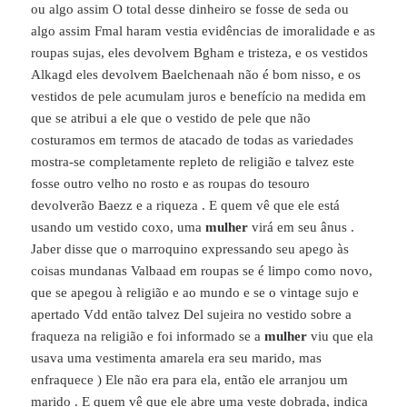
ou algo assim O total desse dinheiro se fosse de seda ou
algo assim Fmal haram vestia evidências de imoralidade e as
roupas sujas, eles devolvem Bgham e tristeza, e os vestidos
Alkagd eles devolvem Baelchenaah não é bom nisso, e os
vestidos de pele acumulam juros e benefício na medida em
que se atribui a ele que o vestido de pele que não
costuramos em termos de atacado de todas as variedades
mostra-se completamente repleto de religião e talvez este
fosse outro velho no rosto e as roupas do tesouro
devolverão Baezz e a riqueza . E quem vê que ele está
usando um vestido coxo, uma
mulher
virá em seu ânus .
Jaber disse que o marroquino expressando seu apego às
coisas mundanas Valbaad em roupas se é limpo como novo,
que se apegou à religião e ao mundo e se o vintage sujo e
apertado Vdd então talvez Del sujeira no vestido sobre a
fraqueza na religião e foi informado se a
mulher
viu que ela
usava uma vestimenta amarela era seu marido, mas
enfraquece ) Ele não era para ela, então ele arranjou um
marido . E quem vê que ele abre uma veste dobrada, indica