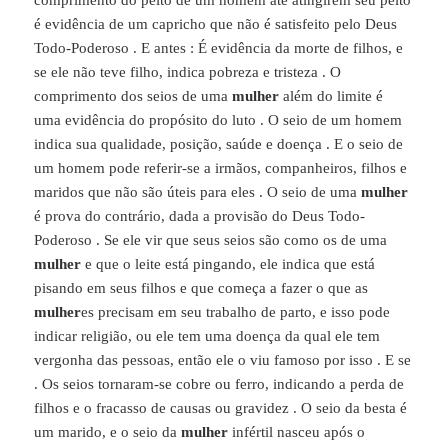
é evidência de um capricho que não é satisfeito pelo Deus
Todo-Poderoso . E antes : É evidência da morte de filhos, e
se ele não teve filho, indica pobreza e tristeza . O
comprimento dos seios de uma
mulher
além do limite é
uma evidência do propósito do luto . O seio de um homem
indica sua qualidade, posição, saúde e doença . E o seio de
um homem pode referir-se a irmãos, companheiros, filhos e
maridos que não são úteis para eles . O seio de uma
mulher
é prova do contrário, dada a provisão do Deus Todo-
Poderoso . Se ele vir que seus seios são como os de uma
mulher
e que o leite está pingando, ele indica que está
pisando em seus filhos e que começa a fazer o que as
mulher
es precisam em seu trabalho de parto, e isso pode
indicar religião, ou ele tem uma doença da qual ele tem
vergonha das pessoas, então ele o viu famoso por isso . E se
. Os seios tornaram-se cobre ou ferro, indicando a perda de
filhos e o fracasso de causas ou gravidez . O seio da besta é
um marido, e o seio da
mulher
infértil nasceu após o