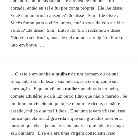
andando com meus sapatos, e a rédea de um deles foi
cortada, então eu saí e fui por conta própria . Ele lhe disse :
Você tem um irmão ausente? Ele disse : Sim . Ele disse :
Vocês foram para o chão juntos, então você deixou ele lá e
voltou? Ele disse : Sim . Então Ibn Sirin reclamou e disse :
Não vejo seu irmão, mas ele deixou nossa religião . Ford de
luto em breve ….
…O seio é em sonho a
mulher
de um homem ou de sua
filha, então sua beleza é sua beleza, sua corrupção é sua
corrupção . E quem vê uma
mulher
pendurada no peito,
comete adultério e dá à luz outro filho que não o marido . Se
um homem vê leite no peito, se é pobre é rico e, se não é
casado, indica que terá filhos . E se uma jovem vê isso, isso
indica que ela ficará
grávida
e que sua gravidez ocorrerá,
mesmo que ela seja uma vestimenta rica que falta e estraga
seu dinheiro . E se ela era uma virgem consciente, isso