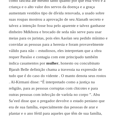
como fascina até mesmo tanto quanto por que está vivo e a
criança e o alto valor dos servos da doença e a graça
aumentam vestidos tipo de dívida renovada, a usado sobre
suas roupas mostrou a aprovação de seu Alanath secreto e
talvez a intenção fosse boa pelo aparente e talvez ganhasse
dinheiro Mdkhora e brocado de seda não serve para usar
meias para os juristas, pois eles Aaolan seu pedido mínimo e
convidar as pessoas para a heresia e foram provavelmente
válido para não – estudiosos, eles interpretam que a obra
requer Paraíso e contagia com este principado também
indica casamentos por
mulher
, honesto ou concubinato
Bjarah Belle definição chama a travessia na expressão de
tudo que é do caso do vidente . O manto denota seus rostos
. Al-Kirmani disse: “É interpretado como a justiça na
religião, para as pessoas corruptas com chicotes e para
outras pessoas com infecção de varíola no corpo ”. Abu
Sa’eed disse que o pregador devolve o estado peniano que
era de sua família, especialmente das pessoas de arar e
plantar e o ano fértil para aqueles que têm de sua família,