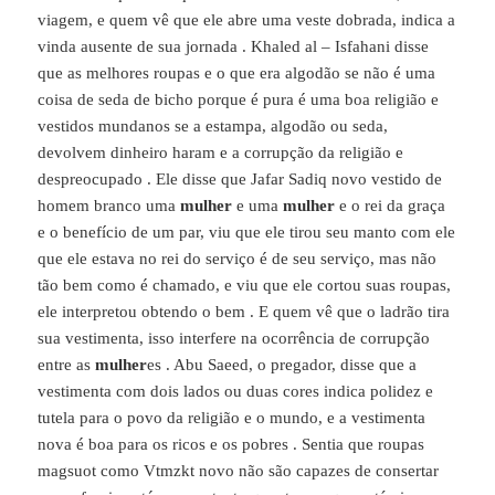
viagem, e quem vê que ele abre uma veste dobrada, indica a
vinda ausente de sua jornada . Khaled al – Isfahani disse
que as melhores roupas e o que era algodão se não é uma
coisa de seda de bicho porque é pura é uma boa religião e
vestidos mundanos se a estampa, algodão ou seda,
devolvem dinheiro haram e a corrupção da religião e
despreocupado . Ele disse que Jafar Sadiq novo vestido de
homem branco uma
mulher
e uma
mulher
e o rei da graça
e o benefício de um par, viu que ele tirou seu manto com ele
que ele estava no rei do serviço é de seu serviço, mas não
tão bem como é chamado, e viu que ele cortou suas roupas,
ele interpretou obtendo o bem . E quem vê que o ladrão tira
sua vestimenta, isso interfere na ocorrência de corrupção
entre as
mulher
es . Abu Saeed, o pregador, disse que a
vestimenta com dois lados ou duas cores indica polidez e
tutela para o povo da religião e o mundo, e a vestimenta
nova é boa para os ricos e os pobres . Sentia que roupas
magsuot como Vtmzkt novo não são capazes de consertar