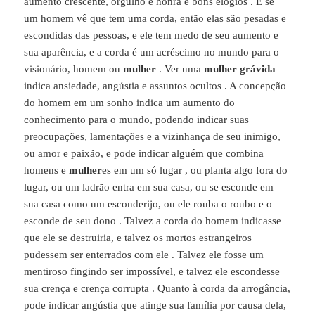
aumento crescente, orgulho e honra e bons elogios . E se
um homem vê que tem uma corda, então elas são pesadas e
escondidas das pessoas, e ele tem medo de seu aumento e
sua aparência, e a corda é um acréscimo no mundo para o
visionário, homem ou
mulher
. Ver uma
mulher grávida
indica ansiedade, angústia e assuntos ocultos . A concepção
do homem em um sonho indica um aumento do
conhecimento para o mundo, podendo indicar suas
preocupações, lamentações e a vizinhança de seu inimigo,
ou amor e paixão, e pode indicar alguém que combina
homens e
mulher
es em um só lugar , ou planta algo fora do
lugar, ou um ladrão entra em sua casa, ou se esconde em
sua casa como um esconderijo, ou ele rouba o roubo e o
esconde de seu dono . Talvez a corda do homem indicasse
que ele se destruiria, e talvez os mortos estrangeiros
pudessem ser enterrados com ele . Talvez ele fosse um
mentiroso fingindo ser impossível, e talvez ele escondesse
sua crença e crença corrupta . Quanto à corda da arrogância,
pode indicar angústia que atinge sua família por causa dela,