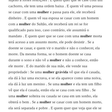
sujeito a fortes restrições . E quem quer que se case com um
cachorro, ele tem uma ordem baixa . E quem vê uma pessoa
se casar com uma
mulher
e passa para ele, ele receberá
dinheiro . E quem vê sua esposa se casar com um homem
com a
mulher
do Sultão, ele receberá um rei se for
qualificado para isso, caso contrário, ele assumirá o
mandato . E quem quer que se case com uma
mulher
morta
terá acesso a um assunto morto, ele pode desistir . Se a
doente se casar, e quem vir o marido e não o conhecer, ela
morre. Da mesma forma, se o homem doente se casa
durante o sono e não vê a
mulher
e não a conhece, então
ele morre . E do marido de sua mãe, ele vende sua
propriedade : Se uma
mulher grávida
vê que ela é casada,
ela dá à luz uma escrava, e se ela aparece como uma noiva,
ela dá à luz um menino . Se uma
mulher
e ela tem um filho
vê que ela é casada, então ela se casa com seu filho . Se
uma
mulher
solteira ou casada se casa em um sonho, ela
obterá o bem . Se a
mulher
se casar com um homem morto,
ela será separada e pobre . E quem quer que veja que ele se