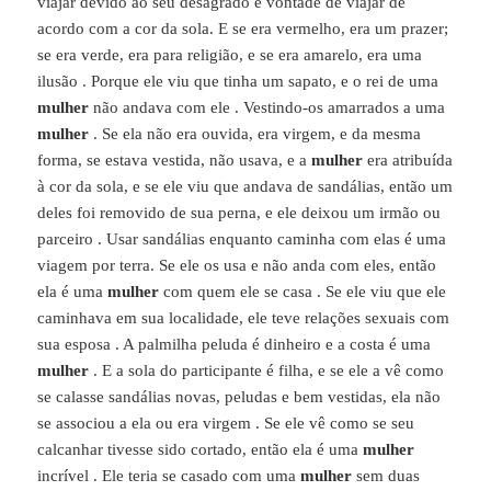
viajar devido ao seu desagrado e vontade de viajar de
acordo com a cor da sola. E se era vermelho, era um prazer;
se era verde, era para religião, e se era amarelo, era uma
ilusão . Porque ele viu que tinha um sapato, e o rei de uma
mulher
não andava com ele . Vestindo-os amarrados a uma
mulher
. Se ela não era ouvida, era virgem, e da mesma
forma, se estava vestida, não usava, e a
mulher
era atribuída
à cor da sola, e se ele viu que andava de sandálias, então um
deles foi removido de sua perna, e ele deixou um irmão ou
parceiro . Usar sandálias enquanto caminha com elas é uma
viagem por terra. Se ele os usa e não anda com eles, então
ela é uma
mulher
com quem ele se casa . Se ele viu que ele
caminhava em sua localidade, ele teve relações sexuais com
sua esposa . A palmilha peluda é dinheiro e a costa é uma
mulher
. E a sola do participante é filha, e se ele a vê como
se calasse sandálias novas, peludas e bem vestidas, ela não
se associou a ela ou era virgem . Se ele vê como se seu
calcanhar tivesse sido cortado, então ela é uma
mulher
incrível . Ele teria se casado com uma
mulher
sem duas