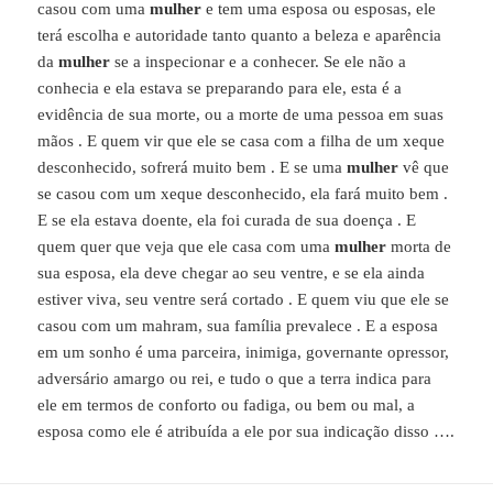
casou com uma
mulher
e tem uma esposa ou esposas, ele
terá escolha e autoridade tanto quanto a beleza e aparência
da
mulher
se a inspecionar e a conhecer. Se ele não a
conhecia e ela estava se preparando para ele, esta é a
evidência de sua morte, ou a morte de uma pessoa em suas
mãos . E quem vir que ele se casa com a filha de um xeque
desconhecido, sofrerá muito bem . E se uma
mulher
vê que
se casou com um xeque desconhecido, ela fará muito bem .
E se ela estava doente, ela foi curada de sua doença . E
quem quer que veja que ele casa com uma
mulher
morta de
sua esposa, ela deve chegar ao seu ventre, e se ela ainda
estiver viva, seu ventre será cortado . E quem viu que ele se
casou com um mahram, sua família prevalece . E a esposa
em um sonho é uma parceira, inimiga, governante opressor,
adversário amargo ou rei, e tudo o que a terra indica para
ele em termos de conforto ou fadiga, ou bem ou mal, a
esposa como ele é atribuída a ele por sua indicação disso ….