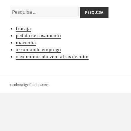
P
e
s
tracaja
q
pedido de casamento
u
maconha
i
arrumando emprego
s
o ex namorado vem atras de mim
a
:
sonhossignficados.com